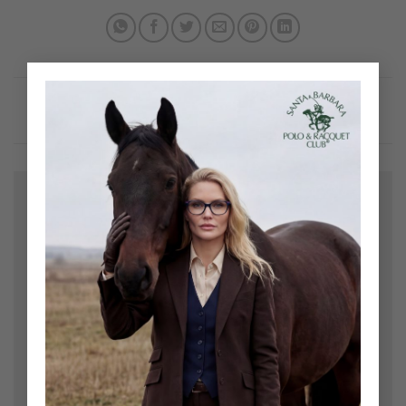
×
Bir yanıt yazın
E-posta adresiniz yayınlanmayacak.
Gerekli alanlar
*
ile işaretlenmişlerdir
Yorum
*