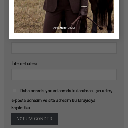
Ad
*
E-posta
*
İnternet sitesi
Daha sonraki yorumlarımda kullanılması için adım,
e-posta adresim ve site adresim bu tarayıcıya
kaydedilsin.