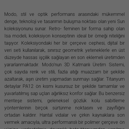
Modo, stil ve optik performans arasındaki mükemmel
denge, teknoloji ve tasarımın buluşma noktası olan yeni Sun
koleksiyonunu sunar. Retro- feminen bir forma sahip olan
Isa modeli, koleksiyon konseptinin ideal bir örneği niteliğini
taşıyor. Koleksiyondaki her bir çerçeve cephesi, dijital bir
veri seti kullanılarak, sınırsız geometrik yeteneklerle en üst
düzeyde hassas işçilik sağlayan en son eklemeli üretimden
yararlanmaktadır. Modo’nun 3D Katmanlı Üretim Sistemi,
çok sayıda renk ve stili, fazla atığı muazzam bir şekilde
azaltarak, aşırı üretim yapmadan sunmayı sağlar. Titanyum
detaylar PA12 ön kısmı kusursuz bir şekilde tamamlar ve
yuvarlatılmış sap uçları ağırlıksız konfor sağlar. Bu benzersiz
menteşe sistemi, geleneksel gözlük kolu sabitleme
yöntemlerinin birçok sürtünme noktasını ve zayıflığını
ortadan kaldırır. Hantal vidalar ve çirkin kaynaklara son
vermek amacıyla, ultra performanslı bir polimer çerçeve ön