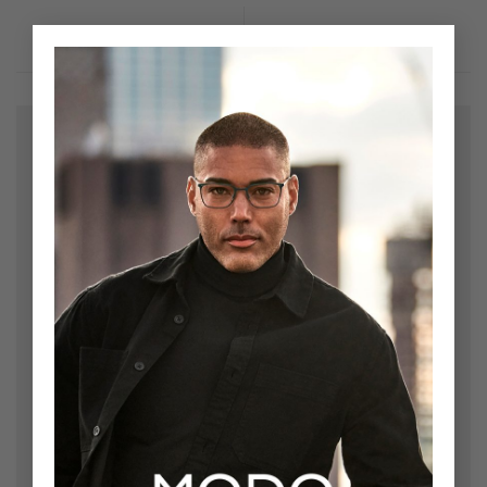
×
Bir yanıt yazın
E-posta adresiniz yayınlanmayacak.
Gerekli alanlar
*
ile işaretlenmişlerdir
Yorum
*
Ad
*