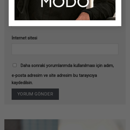
E-posta
*
İnternet sitesi
Daha sonraki yorumlarımda kullanılması için adım,
e-posta adresim ve site adresim bu tarayıcıya
kaydedilsin.