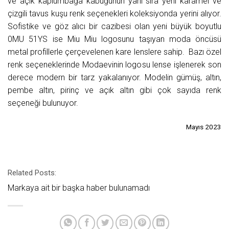
ve açık kaplumbağa kabuğunun yanı sıra yeni karamel ve
çizgili tavus kuşu renk seçenekleri koleksiyonda yerini alıyor.
Sofistike ve göz alıcı bir cazibesi olan yeni büyük boyutlu
0MU 51YS ise Miu Miu logosunu taşıyan moda öncüsü
metal profillerle çerçevelenen kare lenslere sahip. Bazı özel
renk seçeneklerinde Modaevinin logosu lense işlenerek son
derece modern bir tarz yakalanıyor. Modelin gümüş, altın,
pembe altın, pirinç ve açık altın gibi çok sayıda renk
seçeneği bulunuyor.
Mayıs 2023
Related Posts:
Markaya ait bir başka haber bulunamadı