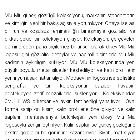
Miu Miu güneş gözlüğü koleksiyonu, markanın standartlarını
ve kimliğini yeni bir bakış açısıyla yorumluyor. Ortaya ise asi
bir ruh ve koşulsuz feminenliliğin birleşimiyle göz alıcı ve
dikkat çekici bir koleksiyon çıkıyor. Koleksiyon, çerçeveleri
domine eden, paha biçilemez bir unsur olarak dikey Miu Miu
logosu gibi göz alıcı detaylar ve hacimli biçimlerle Miu Miu
kadınının aykırılığını kutluyor. Miu Miu koleksiyonunda yeni
büyük boyutlu metal siluetler keşfediliyor ve kalın profillerin
yerini yumuşak hatlar alıyor. Modaevinin logosu ise sofistike
serigraflar ve tüm koleksiyonun cazibeli havasını
destekleyen zarif mozaiklerle süsleniyor. Koleksiyondan
0MU 11WS cüretkar ve aykırı feminenliği yansıtıyor. Oval
forma sahip ön kısım, kalın profillerle öne çıkıyor ve kalın
sapların menteşeleriyle bütünleşen yeni dikey Miu Miu
logosuyla zenginleştiriliyor. Kalın saplar ise güneş gözlüğüne
ekstra göz alıcı bir görünüm kazandırıyor. Siyah, mat siyah