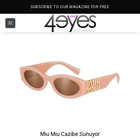
İçeriğe
SUBSCRIBE TO OUR MAGAZINE FOR FREE
atla
Miu Miu Cazibe Sunuyor