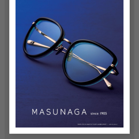
Yorum
*
Ad
*
E-posta
*
İnternet sitesi