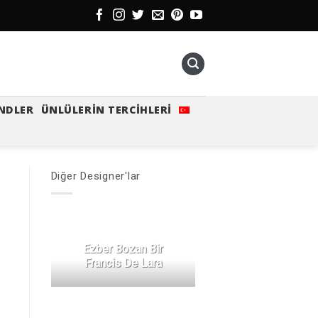
NDLER
ÜNLÜLERIN TERCIHLERI
Diğer Designer'lar
Ezber Bozan Bir
Francis De Lara