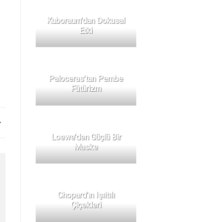
Kuboraum’dan Dokusal
Etki
Paloceras’tan Pembe
Fütürizm
Loewe’den Güçlü Bir
Maske
Chopard’ın Işıltılı
Çiçekleri