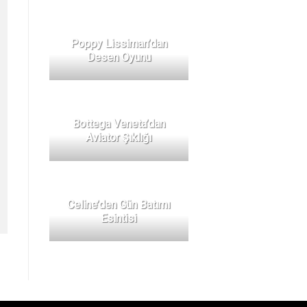
Poppy Lissiman’dan
Desen Oyunu
Bottega Veneta’dan
Aviator Şıklığı
Celine’den Gün Batımı
Esintisi