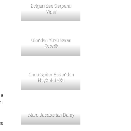
Bvlgari’den Serpenti
Viper
Dior’dan Yüzü Saran
Estetik
Christopher Esber’den
Heykelsi Etki
la
li
Marc Jacobs’tan Daisy
23