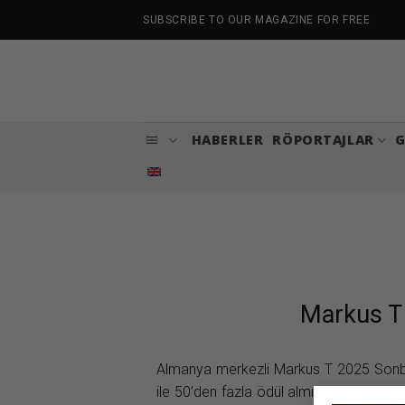
İçeriğe
SUBSCRIBE TO OUR MAGAZINE FOR FREE
atla
HABERLER
RÖPORTAJLAR
G
Markus T
Almanya merkezli Markus T 2025 Sonbah
ile 50’den fazla ödül almış olan Markus 