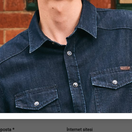
.
Gerekli alanlar
*
ile işaretlenmişlerdir
-posta
*
İnternet sitesi