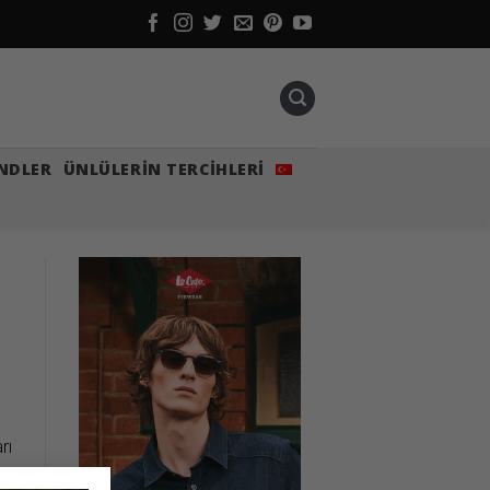
NDLER
ÜNLÜLERIN TERCIHLERI
rı
i,