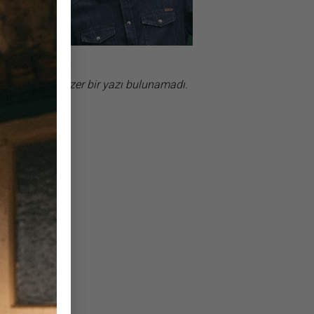
×
ız
ve
ği
ik
en
Benzer bir yazı bulunamadı.
T,
ne
en
ir
25