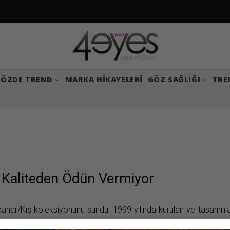
ÖZDE TREND
MARKA HIKAYELERI
GÖZ SAĞLIĞI
TRE
 Kaliteden Ödün Vermiyor
ar/Kış koleksiyonunu sundu. 1999 yılında kurulan ve tasarımla
T’nin yeni sezon koleksiyonu yine Alman yapımı kalitesini, hafifliğ