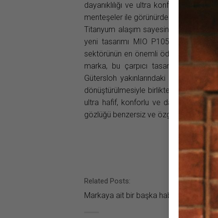
dayanıklılığı ve ultra konforlu gözlükle
menteşeler ile görünürde çelişkili iki özel
Titanyum alaşım sayesinde özgün ve değ
yeni tasarımı MIO P1055 ile de yeni s
sektörünün en önemli ödüllerinden biri
marka, bu çarpıcı tasarımda formu ve
Gütersloh yakınlarındaki Isselhorst’ta e
dönüştürülmesiyle birlikte, benzersiz b
ultra hafif, konforlu ve dayanıklı mode
gözlüğü benzersiz ve özgün kılıyor.
Related Posts:
Markaya ait bir başka haber bulunamad