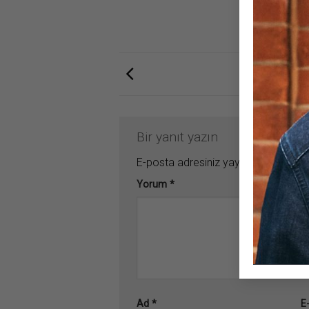
Bir yanıt yazın
E-posta adresiniz yayınlanmayacak
Yorum
*
Ad
*
E