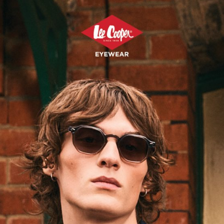
ri garantiliyor. Her Markus T koleksiyonu, markanın patentli vidas
lik olan dayanıklılık ile hafifliği birleştiren patentli TMi malzemesi 
erli olmaktadır. Markus T, patenli malzemesi TMi ile geliştirdi
ezonda yine adından konuşturdu. Uluslararası prestijiyle opt
 olan Silmo d’Or 2025’e yeni modeli MIO P1055 ile aday gösteril
 derinlik veren özel renkleri kusursuzca kullanmış. Markus 
ski bir tahıl fabrikasının teknolojik bir gözlük üretim tesisi hali
ir çalışma atmosferine ev sahipliği yapıyor. Bu atmosferde üretil
ller, saf tasarımları ve %100 el yapımı olmaları sayesinde her b
Ekim 20
ı