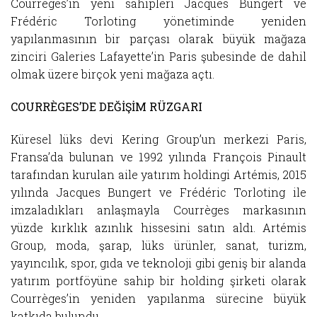
Courrèges’in yeni sahipleri Jacques Bungert ve
Frédéric Torloting yönetiminde yeniden
yapılanmasının bir parçası olarak büyük mağaza
zinciri Galeries Lafayette’in Paris şubesinde de dahil
olmak üzere birçok yeni mağaza açtı.
COURRÈGES’DE DEĞİŞİM RÜZGARI
Küresel lüks devi Kering Group’un merkezi Paris,
Fransa’da bulunan ve 1992 yılında François Pinault
tarafından kurulan aile yatırım holdingi Artémis, 2015
yılında Jacques Bungert ve Frédéric Torloting ile
imzaladıkları anlaşmayla Courrèges markasının
yüzde kırklık azınlık hissesini satın aldı. Artémis
Group, moda, şarap, lüks ürünler, sanat, turizm,
yayıncılık, spor, gıda ve teknoloji gibi geniş bir alanda
yatırım portföyüne sahip bir holding şirketi olarak
Courrèges’in yeniden yapılanma sürecine büyük
katkıda bulundu.