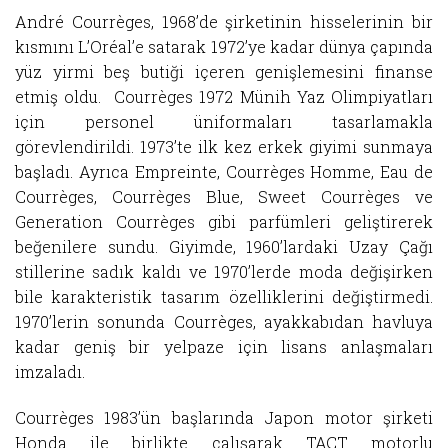
André Courrèges, 1968’de şirketinin hisselerinin bir
kısmını L’Oréal’e satarak 1972’ye kadar dünya çapında
yüz yirmi beş butiği içeren genişlemesini finanse
etmiş oldu. Courrèges 1972 Münih Yaz Olimpiyatları
için personel üniformaları tasarlamakla
görevlendirildi. 1973’te ilk kez erkek giyimi sunmaya
başladı. Ayrıca Empreinte, Courrèges Homme, Eau de
Courrèges, Courrèges Blue, Sweet Courrèges ve
Generation Courrèges gibi parfümleri geliştirerek
beğenilere sundu. Giyimde, 1960’lardaki Uzay Çağı
stillerine sadık kaldı ve 1970’lerde moda değişirken
bile karakteristik tasarım özelliklerini değiştirmedi.
1970’lerin sonunda Courrèges, ayakkabıdan havluya
kadar geniş bir yelpaze için lisans anlaşmaları
imzaladı.
Courrèges 1983’ün başlarında Japon motor şirketi
Honda ile birlikte çalışarak TACT motorlu