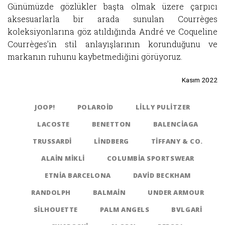
Günümüzde gözlükler başta olmak üzere çarpıcı
aksesuarlarla bir arada sunulan Courrèges
koleksiyonlarına göz atıldığında André ve Coqueline
Courrèges’in stil anlayışlarının korunduğunu ve
markanın ruhunu kaybetmediğini görüyoruz.
Kasım 2022
JOOP!
POLAROID
LILLY PULITZER
LACOSTE
BENETTON
BALENCIAGA
TRUSSARDI
LINDBERG
TIFFANY & CO.
ALAIN MIKLI
COLUMBIA SPORTSWEAR
ETNIA BARCELONA
DAVID BECKHAM
RANDOLPH
BALMAIN
UNDER ARMOUR
SILHOUETTE
PALM ANGELS
BVLGARI