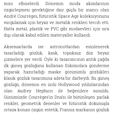
mini elbiselerdi. Dönemin moda akımlarının
özgürleşmesi gerektiğine dair güçlü bir inancı olan
André Courrèges, fütüristik Space Age koleksiyonunu
vurgulamak için beyaz ve metalik renkleri tercih etti.
Hatta metal, plastik ve PVC gibi modaevleri için sıra
dışı olarak kabul edilen materyaller kullandı.
Aksesuarlarda ise astronotlardan esinlenerek
tasarladığı gözlük, kask, topuksuz düz beyaz
çizmelere yer verdi. Öyle ki tasarımcının antik çağda
ilk güneş gözlüğünü kullanan Eskimolara gönderme
yaparak hazırladığı maske görünümlü gözlükleri
klasik gözlük tasarımına adeta bir darbeydi. Bu güneş
gözlüğü, dönemin en ünlü Hollywood yıldızlarından
olan Audrey Hepburn ile beğenilere sunuldu.
Günümüzde Courrèges’in Dna’sı ile bütünleşen parlak
renkler, geometrik desenler ve fütüristik dokunuşla
ortaya konan özgün estetik, Fransız markanın gözlük