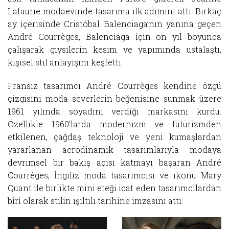
Lafaurie modaevinde tasarıma ilk adımını attı. Birkaç
ay içerisinde Cristóbal Balenciaga’nın yanına geçen
André Courrèges, Balenciaga için on yıl boyunca
çalışarak giysilerin kesim ve yapımında ustalaştı,
kişisel stil anlayışını keşfetti.
Fransız tasarımcı André Courrèges kendine özgü
çizgisini moda severlerin beğenisine sunmak üzere
1961 yılında soyadını verdiği markasını kurdu.
Özellikle 1960’larda modernizm ve fütürizmden
etkilenen, çağdaş teknoloji ve yeni kumaşlardan
yararlanan aerodinamik tasarımlarıyla modaya
devrimsel bir bakış açısı katmayı başaran André
Courrèges, İngiliz moda tasarımcısı ve ikonu Mary
Quant ile birlikte mini eteği icat eden tasarımcılardan
biri olarak stilin ışıltılı tarihine imzasını attı.