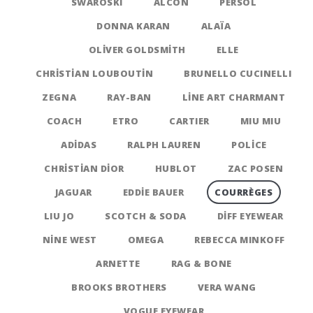
SWAROSKI
ALCON
PERSOL
DONNA KARAN
ALAÏA
OLIVER GOLDSMITH
ELLE
CHRISTIAN LOUBOUTIN
BRUNELLO CUCINELLI
ZEGNA
RAY-BAN
LINE ART CHARMANT
COACH
ETRO
CARTIER
MIU MIU
ADIDAS
RALPH LAUREN
POLICE
CHRISTIAN DIOR
HUBLOT
ZAC POSEN
JAGUAR
EDDIE BAUER
COURRÈGES
LIU JO
SCOTCH & SODA
DIFF EYEWEAR
NINE WEST
OMEGA
REBECCA MINKOFF
ARNETTE
RAG & BONE
BROOKS BROTHERS
VERA WANG
VOGUE EYEWEAR