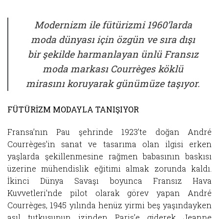
Modernizm ile fütürizmi 1960’larda
moda dünyası için özgün ve sıra dışı
bir şekilde harmanlayan ünlü Fransız
moda markası Courrèges köklü
mirasını koruyarak günümüze taşıyor.
FÜTÜRİZM MODAYLA TANIŞIYOR
Fransa’nın Pau şehrinde 1923’te doğan André
Courrèges’in sanat ve tasarıma olan ilgisi erken
yaşlarda şekillenmesine rağmen babasının baskısı
üzerine mühendislik eğitimi almak zorunda kaldı.
İkinci Dünya Savaşı boyunca Fransız Hava
Kuvvetleri’nde pilot olarak görev yapan André
Courrèges, 1945 yılında henüz yirmi beş yaşındayken
asıl tutkusunun izinden Paris’e giderek Jeanne