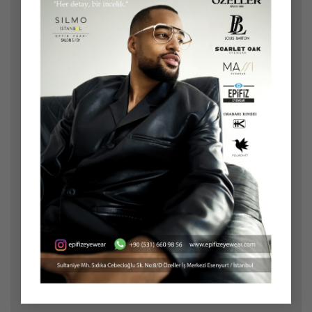
Yorum
*
Ad
*
E-posta
*
İnternet sitesi