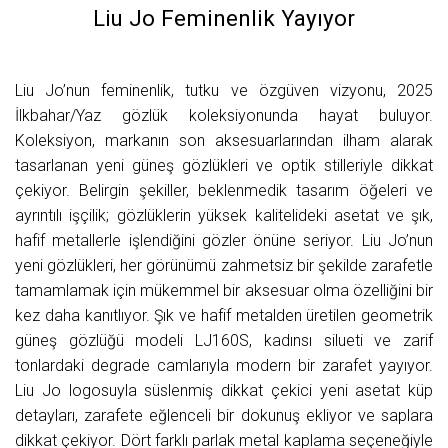
Liu Jo Feminenlik Yayıyor
Liu Jo’nun feminenlik, tutku ve özgüven vizyonu, 2025
İlkbahar/Yaz gözlük koleksiyonunda hayat buluyor.
Koleksiyon, markanın son aksesuarlarından ilham alarak
tasarlanan yeni güneş gözlükleri ve optik stilleriyle dikkat
çekiyor. Belirgin şekiller, beklenmedik tasarım öğeleri ve
ayrıntılı işçilik; gözlüklerin yüksek kalitelideki asetat ve şık,
hafif metallerle işlendiğini gözler önüne seriyor. Liu Jo’nun
yeni gözlükleri, her görünümü zahmetsiz bir şekilde zarafetle
tamamlamak için mükemmel bir aksesuar olma özelliğini bir
kez daha kanıtlıyor. Şık ve hafif metalden üretilen geometrik
güneş gözlüğü modeli LJ160S, kadınsı silueti ve zarif
tonlardaki degrade camlarıyla modern bir zarafet yayıyor.
Liu Jo logosuyla süslenmiş dikkat çekici yeni asetat küp
detayları, zarafete eğlenceli bir dokunuş ekliyor ve saplara
dikkat çekiyor. Dört farklı parlak metal kaplama seçeneğiyle