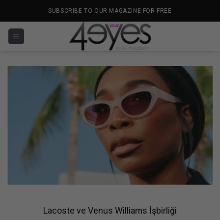
İçeriğe
SUBSCRIBE TO OUR MAGAZINE FOR FREE
atla
Lacoste ve Venus Williams İşbirliği