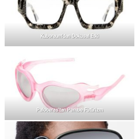
Kuboraum’dan Dokusal Etki
Paloceras’tan Pembe Fütürizm