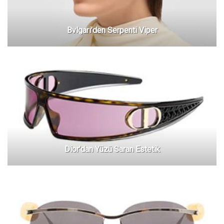
Bvlgari’den Serpenti Viper
Dior’dan Yüzü Saran Estetik