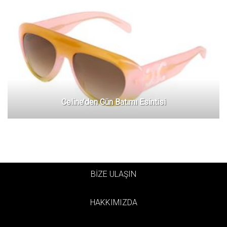
Celine’den Gün Batımı Esintisi
BİZE ULAŞIN
HAKKIMIZDA