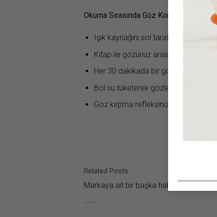
Okuma Sırasında Göz Konforu İçin 5 Altı
Işık kaynağını sol tarafta ve hafif yu
Kitap ile gözünüz arasında en az 40
Her 30 dakikada bir gözlerinizi uzak 
Bol su tüketerek gözlerinizi nemli tut
Göz kırpma refleksinizi ihmal etmeyi
Related Posts:
Markaya ait bir başka haber bulunamad