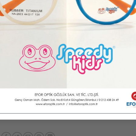
n Kural
karıda konumlandırın.
 cm mesafe bırakın.
bir noktaya odaklayın.
un.
n.
Nisan 20
ı