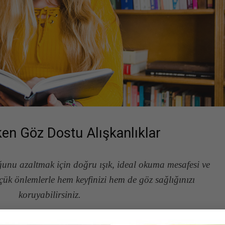
en Göz Dostu Alışkanlıklar
unu azaltmak için doğru ışık, ideal okuma mesafesi ve
çük önlemlerle hem keyfinizi hem de göz sağlığınızı
koruyabilirsiniz.
lı oturma pozisyonu ile birleştiğinde gözlerde yorgunluk, bulan