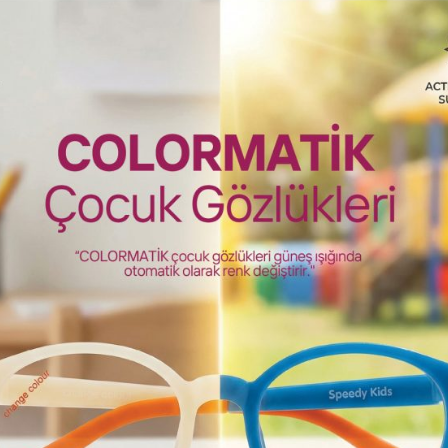
 Bu durum, okuma keyfinin azalmasına ve gün sonunda genel b
ığı uzmanları, kitap okurken doğru aydınlatmanın hem konfor hem 
urguluyor. Işık kaynağı sol tarafta ve hafif yukarıdan gelmeli; ç
rudan göze değil, sayfaya yansıyan yumuşak ışık, göz kasların
yede hem odaklanma süresi uzar hem de okuma sürecinden da
tlerinde, masa lambalarının ışığının sayfanın tamamını eşit şekil
 40 santimetre olmalıdır. Bu mesafe, hem net görmeyi sağlar h
Yatar pozisyonda kitap okumak, boyun ve omuz kaslarını zorladı
rir. Bu nedenle en sağlıklı okuma şekli, sırtınızın desteklendiği d
 ara vererek uzak bir noktaya bakmak, göz kaslarının gevşemesi
 almak, vücudun genel rahatlamasına da katkı sağlar. Ayrıca yeter
rak kuruluk hissini azaltır. Sık sık göz kırpmak ise, göz yüzeyin
a etkili önlemlerle destekleyerek, hem göz sağlığınızı uzun vade
 konforunuzu artırabilirsiniz.