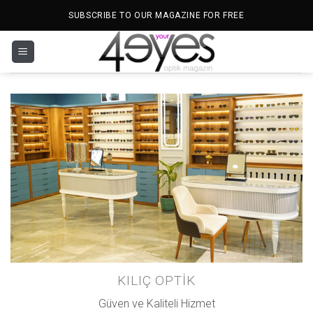
İçeriğe
SUBSCRIBE TO OUR MAGAZINE FOR FREE
atla
KILIÇ OPTİK
Güven ve Kaliteli Hizmet