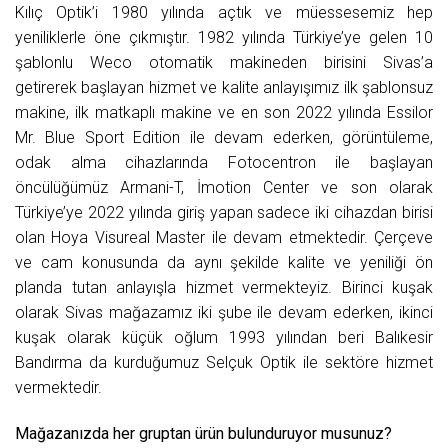
Kılıç Optik’i 1980 yılında açtık ve müessesemiz hep
yeniliklerle öne çıkmıştır. 1982 yılında Türkiye’ye gelen 10
şablonlu Weco otomatik makineden birisini Sivas’a
getirerek başlayan hizmet ve kalite anlayışımız ilk şablonsuz
makine, ilk matkaplı makine ve en son 2022 yılında Essilor
Mr. Blue Sport Edition ile devam ederken, görüntüleme,
odak alma cihazlarında Fotocentron ile başlayan
öncülüğümüz Armani-T, İmotion Center ve son olarak
Türkiye’ye 2022 yılında giriş yapan sadece iki cihazdan birisi
olan Hoya Visureal Master ile devam etmektedir. Çerçeve
ve cam konusunda da aynı şekilde kalite ve yeniliği ön
planda tutan anlayışla hizmet vermekteyiz. Birinci kuşak
olarak Sivas mağazamız iki şube ile devam ederken, ikinci
kuşak olarak küçük oğlum 1993 yılından beri Balıkesir
Bandırma da kurduğumuz Selçuk Optik ile sektöre hizmet
vermektedir.
Mağazanızda her gruptan ürün bulunduruyor musunuz?