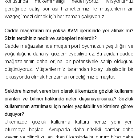
konusunda mükemmelliği hedefliyoruz. Misyonumuz
gereğince satış sonrası hizmetlerimiz ile müşterilerimizin
vazgeçilmezi olmak için her zaman çalışıyoruz.
Cadde mağazaları mı yoksa AVM içerisinde yer almak mı?
Sizin tercihiniz nedir ve sebepleri nelerdir?
Cadde mağazalarında müşteri portföyümüzün çeşitliliğini ve
yoğunluğunu daha iyi gözlemleyebiliyoruz. Bu açıdan cadde
mağazalarının daha orijinal bir potansiyele sahip olduğunu
düşünüyoruz. Müşterilerimiz tarafından kolay ulaşılabilir bir
lokasyonda olmak her zaman önceliğimiz olmuştur.
Sektöre hizmet veren biri olarak ülkemizde gözlük kullanımı
oranları ve bilinci hakkında neler düşünüyorsunuz? Gözlük
kullanımının artırılması için neler yapılabilir ve kimlere görev
düşüyor?
Ülkemizde gözlük kullanma kültürü henüz yeni yeni
oturmaya başladı. Avrupa’da daha nitelikli camlar daha
yaygın ve bilinçli kullanılırken ülkemizde bu durum biraz daha