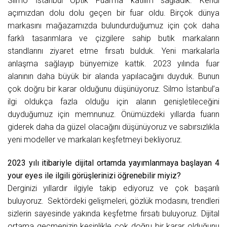
Silmo İstanbul Optik Fuarı’na katılım sağladık. Kendi
açımızdan dolu dolu geçen bir fuar oldu. Birçok dünya
markasını mağazamızda bulundurduğumuz için çok daha
farklı tasarımlara ve çizgilere sahip butik markaların
standlarını ziyaret etme fırsatı bulduk. Yeni markalarla
anlaşma sağlayıp bünyemize kattık. 2023 yılında fuar
alanının daha büyük bir alanda yapılacağını duyduk. Bunun
çok doğru bir karar olduğunu düşünüyoruz. Silmo İstanbul’a
ilgi oldukça fazla olduğu için alanın genişletileceğini
duyduğumuz için memnunuz. Önümüzdeki yıllarda fuarın
giderek daha da güzel olacağını düşünüyoruz ve sabırsızlıkla
yeni modeller ve markaları keşfetmeyi bekliyoruz.
2023 yılı itibariyle dijital ortamda yayımlanmaya başlayan 4
your eyes ile ilgili görüşlerinizi öğrenebilir miyiz?
Derginizi yıllardır ilgiyle takip ediyoruz ve çok başarılı
buluyoruz. Sektördeki gelişmeleri, gözlük modasını, trendleri
sizlerin sayesinde yakında keşfetme fırsatı buluyoruz. Dijital
ortama geçmenizin kesinlikle çok doğru bir karar olduğunu