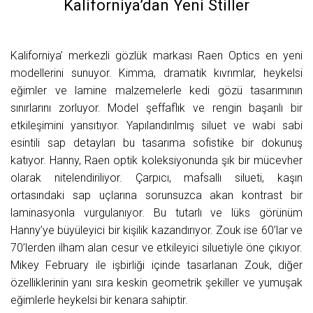
Kaliforniya’dan Yeni Stiller
Kaliforniya’ merkezli gözlük markası Raen Optics en yeni
modellerini sunuyor. Kimma, dramatik kıvrımlar, heykelsi
eğimler ve lamine malzemelerle kedi gözü tasarımının
sınırlarını zorluyor. Model şeffaflık ve rengin başarılı bir
etkileşimini yansıtıyor. Yapılandırılmış siluet ve wabi sabi
esintili sap detayları bu tasarıma sofistike bir dokunuş
katıyor. Hanny, Raen optik koleksiyonunda şık bir mücevher
olarak nitelendiriliyor. Çarpıcı, mafsallı silueti, kaşın
ortasındaki sap uçlarına sorunsuzca akan kontrast bir
laminasyonla vurgulanıyor. Bu tutarlı ve lüks görünüm
Hanny’ye büyüleyici bir kişilik kazandırıyor. Zouk ise 60’lar ve
70’lerden ilham alan cesur ve etkileyici siluetiyle öne çıkıyor.
Mikey February ile işbirliği içinde tasarlanan Zouk, diğer
özelliklerinin yanı sıra keskin geometrik şekiller ve yumuşak
eğimlerle heykelsi bir kenara sahiptir.