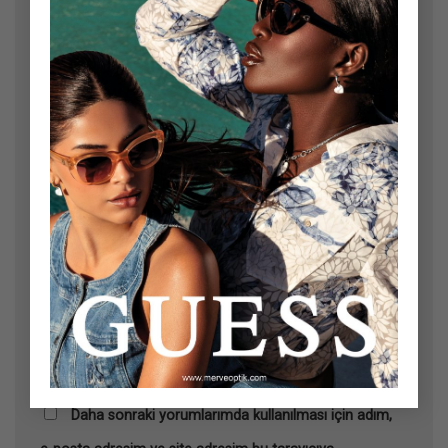
Ad
*
E-posta
*
İnternet sitesi
Daha sonraki yorumlarımda kullanılması için adım,