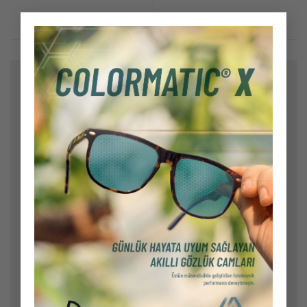
×
Bir yanıt yazın
E-posta adresiniz yayınlanmayacak.
Gerekli alanlar
*
ile işaretlenmişlerdir
Yorum
*
Ad
*