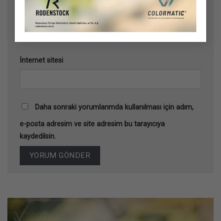
E-posta
*
İnternet sitesi
Daha sonraki yorumlarımda kullanılması için adım,
e-posta adresim ve site adresim bu tarayıcıya
kaydedilsin.