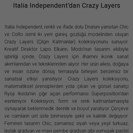
Italia Independent’dan Crazy Layers
Italia Independent, renkli ve ifade dolu Dna’sını yansıtan Chic
ve Colto isimli iki yeni güneş gözlüğü modelinden oluşan
Crazy Layers (Çılgın Katmanlar) koleksiyonunu sunuyor.
Kreatif Direktör Lapo Elkann, Modo’nun tasarım ekibiyle
işbirliği içinde, Crazy Layers için ilhamını ikonik sanat
akımlarından ve tekniklerinden alıyor. Her ürün ailesi, doğaya
ve insan özüne dönüş temasıyla birleşen benzersiz bir
sanatsal etkiyi yansıtıyor. Crazy Layers koleksiyonu,
matematiksel prensiplerden yola çıkan ve görsel sanatçı
Ryoji Ikeda’nın çığır açan performansı Superposition’dan
esinleniyor. Koleksiyon, form ve renk katmanlamasıyla
oynayarak beklenmedik derinlik ve boyut yaratıyor. Çerçeve
ve camların üst üste binmesiyle şekil ve kalınlık değişiyor.
Feminen tasarım Chic; zamansız siyah veya yeşil turkuaz,
leylak gradyan ve mavi pembe gradyan gibi yumuşak pastel