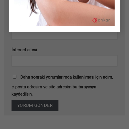
E-posta
*
İnternet sitesi
Daha sonraki yorumlarımda kullanılması için adım,
e-posta adresim ve site adresim bu tarayıcıya
kaydedilsin.