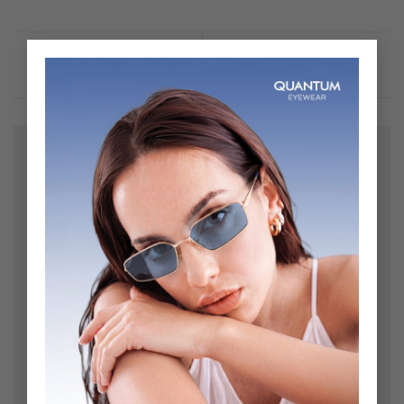
×
Bir yanıt yazın
E-posta adresiniz yayınlanmayacak.
Gerekli alanlar
*
ile işaretlenmişlerdir
Yorum
*
Ad
*