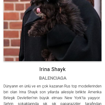
Irina Shayk
BALENCIAGA
Dünyanın en ünlü ve en çok kazanan Rus top modellerinden
biri olan Irina Shayk son yıllarda ailesiyle birlikte Amerika
Birleşik Devletleri’nin büyük elması New York’ta yaşıyor.
Şehrin sokaklarında sık sık paparazziler tarafından