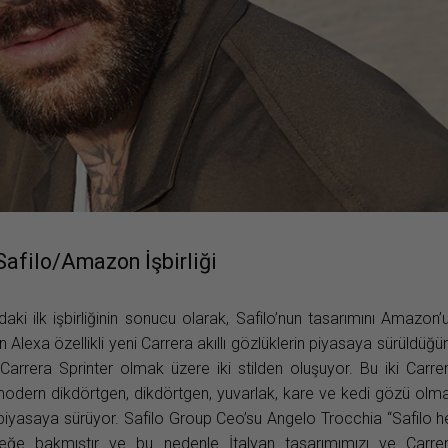
 Safilo/Amazon İşbirliği
i ilk işbirliğinin sonucu olarak, Safilo’nun tasarımını Amazon’
 Alexa özellikli yeni Carrera akıllı gözlüklerin piyasaya sürüldüğü
arrera Sprinter olmak üzere iki stilden oluşuyor. Bu iki Carre
dern dikdörtgen, dikdörtgen, yuvarlak, kare ve kedi gözü olm
 piyasaya sürüyor. Safilo Group Ceo’su Angelo Trocchia “Safilo h
ceğe bakmıştır ve bu nedenle İtalyan tasarımımızı ve Carre