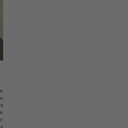
un
nü
ra
ak
er
ra