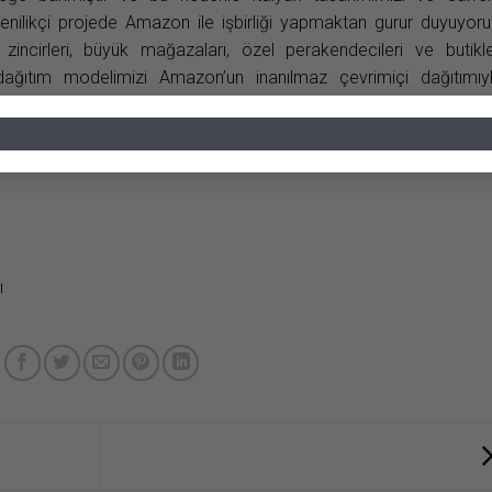
yenilikçi projede Amazon ile işbirliği yapmaktan gurur duyuyoru
 zincirleri, büyük mağazaları, özel perakendecileri ve butikle
ağıtım modelimizi Amazon’un inanılmaz çevrimiçi dağıtımıy
 dedi.
Ekim 20
ı