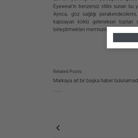
Eyewear’ın benzersiz stilini sunan bu 
Ayrıca, göz sağlığı perakendecilerini,
kapsayan köklü geleneksel toptan d
birleştirmekten memnuniyet duyuyoruz”
Related Posts:
Markaya ait bir başka haber bulunamad