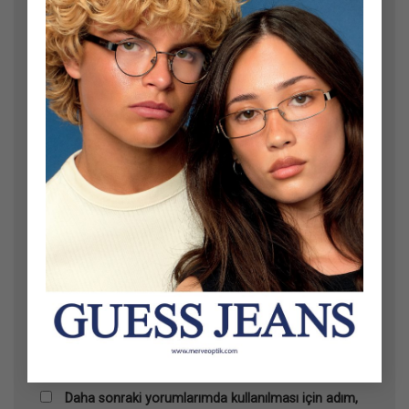
Ad
*
E-posta
*
İnternet sitesi
Daha sonraki yorumlarımda kullanılması için adım,