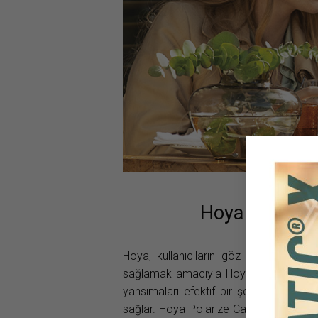
Hoya Polarize
Hoya, kullanıcıların göz sağlığını ve 
sağlamak amacıyla Hoya Polarize cam
yansımaları efektif bir şekilde bloke 
sağlar. Hoya Polarize Camlar bu niteli