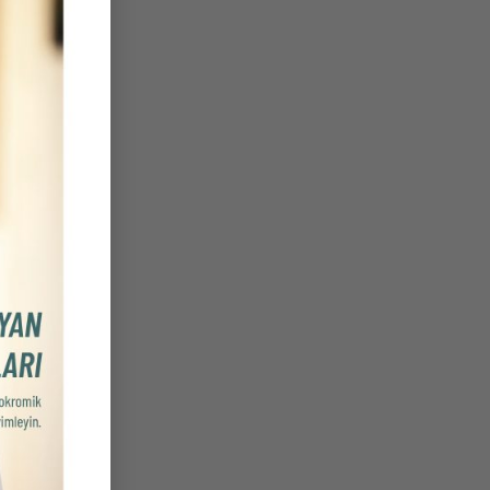
bi
up
de
an
ya
lu
if
ın
25