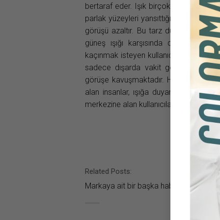
bertaraf eder. Işık birçok yönde hareket
parlak yüzeyleri yansıttığında, polar
görüşü azaltır. Bu tarz durumlardan k
güneş ışığı karşısında doğru çözümd
kaçınmak isteyen kullanıcılar için müke
sadece dışarda vakit geçirmeyi seven
görüşe kavuşmaktadır. Hoya, polarize c
alan insanlar, ışığa duyarlı gözleri ol
merkezine alan kullanıcılara tavsiye etm
Related Posts:
Markaya ait bir başka haber bulunamad