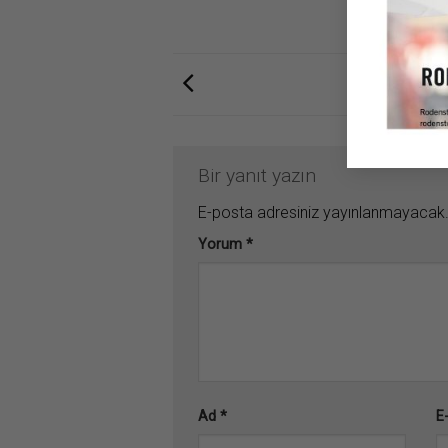
Bir yanıt yazın
E-posta adresiniz yayınlanmayacak
Yorum
*
Ad
*
E