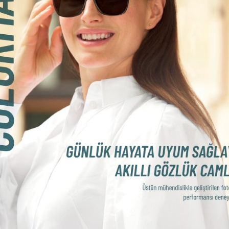
 eder; ancak ıslak yollar, otomobiller, pencereler, kar veya su gi
ize durumu oluşur. Bu da hoş olmayan göz kamaşmasına sebep ol
açınmak için oluşturulan polarize camlar her zaman ve her yer
ür. Polarize camlar kamaşma sebebiyle oluşan rahatsızlıkt
mmeldir. Özellikle araç süren, dış mekan sporları ile uğraşan ve
 kişiler Hoya Polarize Camların avantajları sayesinde konfor
amlarını, seyahat edenler, sürücüler, su ve kış sporlarından key
anlar ve kamaşmaya karşı duyarlı olan kişiler ile modayı hayatın
ektedir.
Haziran 20
ı