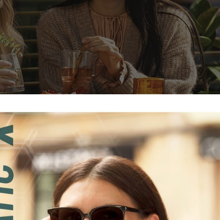
 Camlarla Güneş’e Hazır Olun
konforunu koruyarak güneşli günlerin tadını güvenle çıkarmaları
larını beğenilere sunmaya devam ediyor. Hoya Polarize camla
ederken, kontrastı artırıp dış mekanda daha iyi bir görüş konfo
kleri sayesinde güneşten kaynaklı rahatsız edici göz kamaşmaları