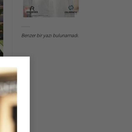
Benzer bir yazı bulunamadı.
×
nı
r,
ru
nı