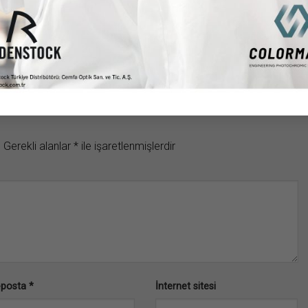
.
Gerekli alanlar
*
ile işaretlenmişlerdir
-posta
*
İnternet sitesi