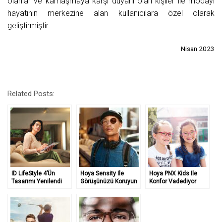
olanlar ve kamaşmaya karşı duyarlı olan kişiler ile modayı
hayatının merkezine alan kullanıcılara özel olarak
geliştirmiştir.
Nisan 2023
Related Posts:
ID LifeStyle 4’ün
Hoya Sensity Ile
Hoya PNX Kids Ile
Tasarımı Yenilendi
Görüşünüzü Koruyun
Konfor Vadediyor