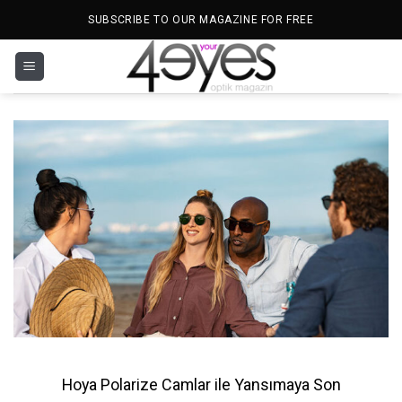
İçeriğe
SUBSCRIBE TO OUR MAGAZINE FOR FREE
atla
Hoya Polarize Camlar ile Yansımaya Son