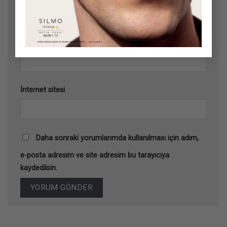
E-posta
*
İnternet sitesi
Daha sonraki yorumlarımda kullanılması için adım,
e-posta adresim ve site adresim bu tarayıcıya
kaydedilsin.