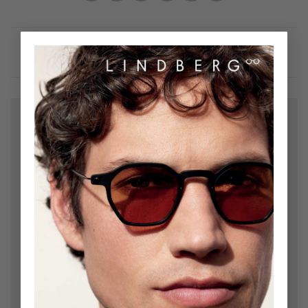
×
Bir yanıt yazın
E-posta adresiniz yayınlanmayacak.
Gerekli alanlar
*
ile işaretlenmişlerdir
Yorum
*
Ad
*