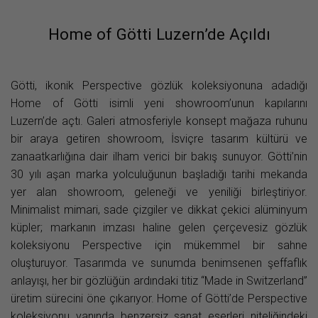
Home of Götti Luzern’de Açıldı
Götti, ikonik Perspective gözlük koleksiyonuna adadığı
Home of Götti isimli yeni showroom’unun kapılarını
Luzern’de açtı. Galeri atmosferiyle konsept mağaza ruhunu
bir araya getiren showroom, İsviçre tasarım kültürü ve
zanaatkarlığına dair ilham verici bir bakış sunuyor. Götti’nin
30 yılı aşan marka yolculuğunun başladığı tarihi mekanda
yer alan showroom, geleneği ve yeniliği birleştiriyor.
Minimalist mimari, sade çizgiler ve dikkat çekici alüminyum
küpler; markanın imzası haline gelen çerçevesiz gözlük
koleksiyonu Perspective için mükemmel bir sahne
oluşturuyor. Tasarımda ve sunumda benimsenen şeffaflık
anlayışı, her bir gözlüğün ardındaki titiz “Made in Switzerland”
üretim sürecini öne çıkarıyor. Home of Götti’de Perspective
koleksiyonu yanında benzersiz sanat eserleri niteliğindeki