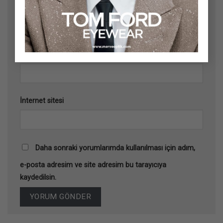
Ad
*
E-posta
*
İnternet sitesi
Daha sonraki yorumlarımda kullanılması için adım,
e-posta adresim ve site adresim bu tarayıcıya
kaydedilsin.