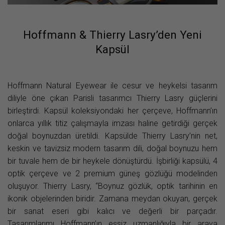
Hoffmann & Thierry Lasry’den Yeni
Kapsül
Hoffmann Natural Eyewear ile cesur ve heykelsi tasarım
diliyle öne çıkan Parisli tasarımcı Thierry Lasry güçlerini
birleştirdi. Kapsül koleksiyondaki her çerçeve, Hoffmann’ın
onlarca yıllık titiz çalışmayla imzası haline getirdiği gerçek
doğal boynuzdan üretildi. Kapsülde Thierry Lasry’nin net,
keskin ve tavizsiz modern tasarım dili, doğal boynuzu hem
bir tuvale hem de bir heykele dönüştürdü. İşbirliği kapsülü, 4
optik çerçeve ve 2 premium güneş gözlüğü modelinden
oluşuyor. Thierry Lasry, “Boynuz gözlük, optik tarihinin en
ikonik objelerinden biridir. Zamana meydan okuyan, gerçek
bir sanat eseri gibi kalıcı ve değerli bir parçadır.
Tasarımlarımı Hoffmann’ın eşsiz uzmanlığıyla bir araya