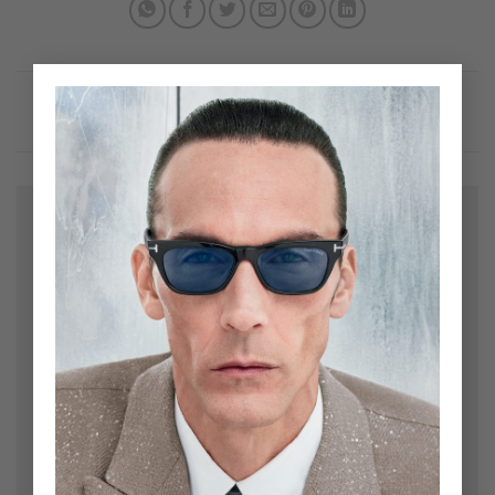
×
Bir yanıt yazın
E-posta adresiniz yayınlanmayacak.
Gerekli alanlar
*
ile işaretlenmişlerdir
Yorum
*