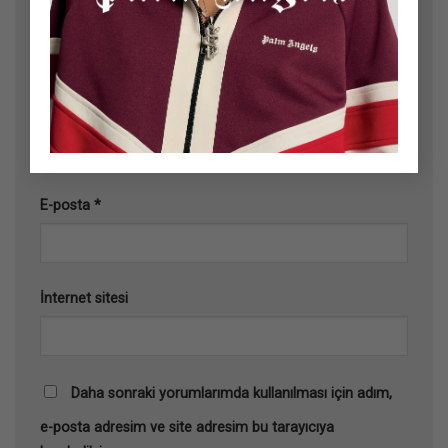
Ad
*
E-posta
*
İnternet sitesi
Daha sonraki yorumlarımda kullanılması için adım,
e-posta adresim ve site adresim bu tarayıcıya