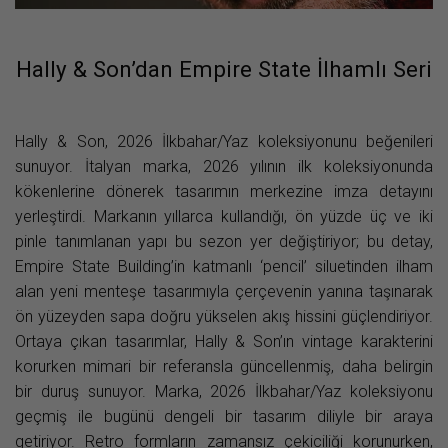
Hally & Son’dan Empire State İlhamlı Seri
Hally & Son, 2026 İlkbahar/Yaz koleksiyonunu beğenileri
sunuyor. İtalyan marka, 2026 yılının ilk koleksiyonunda
kökenlerine dönerek tasarımın merkezine imza detayını
yerleştirdi. Markanın yıllarca kullandığı, ön yüzde üç ve iki
pinle tanımlanan yapı bu sezon yer değiştiriyor; bu detay,
Empire State Building’in katmanlı ‘pencil’ siluetinden ilham
alan yeni menteşe tasarımıyla çerçevenin yanına taşınarak
ön yüzeyden sapa doğru yükselen akış hissini güçlendiriyor.
Ortaya çıkan tasarımlar, Hally & Son’ın vintage karakterini
korurken mimari bir referansla güncellenmiş, daha belirgin
bir duruş sunuyor. Marka, 2026 İlkbahar/Yaz koleksiyonu
geçmiş ile bugünü dengeli bir tasarım diliyle bir araya
getiriyor. Retro formların zamansız çekiciliği korunurken,