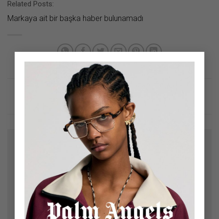
Related Posts:
Markaya ait bir başka haber bulunamadı
×
Bir yanıt yazın
E-posta adresiniz yayınlanmayacak.
Gerekli alanlar
*
ile işaretlenmişlerdir
Yorum
*