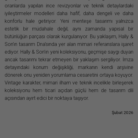
oranlarda yapılan ince revizyonlar ve teknik detaylardaki
iyileştirmeler modelleri daha hafif, daha dengeli ve daha
konforlu hale getiriyor. Yeni menteşe tasarımı yalnızca
estetik bir müdahale değil; aynı zamanda yapısal bir
bütünlüğün parçası olarak kurgulanıyor. Bu yaklaşım, Hally &
Son’ın tasarım Dna’sında yer alan mimari referanslara işaret
ediyor. Hally & Son’ın yeni koleksiyonu, geçmişe saygı duyan
ancak tasarımı tekrar etmeyen bir yaklaşım sergiliyor. İmza
detayındaki konum değişikliği, markanın kendi arşivine
dönerek onu yeniden yorumlama cesaretini ortaya koyuyor.
Vintage karakter, mimari ilham ve teknik incelikle birleşerek
koleksiyonu hem ticari açıdan güçlü hem de tasarım dili
açısından ayırt edici bir noktaya taşıyor.
Şubat 2026