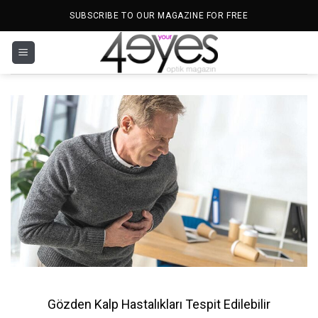
İçeriğe
SUBSCRIBE TO OUR MAGAZINE FOR FREE
atla
Gözden Kalp Hastalıkları Tespit Edilebilir