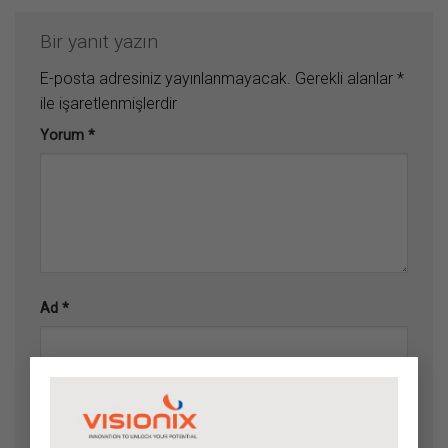
Bir yanıt yazın
E-posta adresiniz yayınlanmayacak.
Gerekli alanlar
*
ile işaretlenmişlerdir
Yorum
*
Ad
*
×
E-posta
*