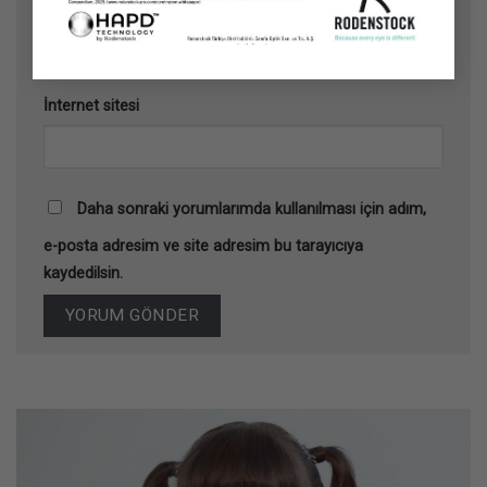
E-posta
*
İnternet sitesi
Daha sonraki yorumlarımda kullanılması için adım,
e-posta adresim ve site adresim bu tarayıcıya
kaydedilsin.