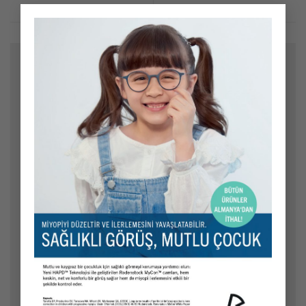
×
Bir yanıt yazın
E-posta adresiniz yayınlanmayacak.
Gerekli alanlar
*
ile işaretlenmişlerdir
Yorum
*
Ad
*