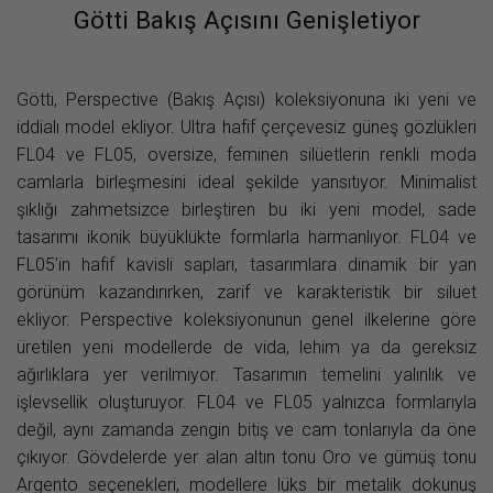
Götti Bakış Açısını Genişletiyor
Götti, Perspective (Bakış Açısı) koleksiyonuna iki yeni ve
iddialı model ekliyor. Ultra hafif çerçevesiz güneş gözlükleri
FL04 ve FL05, oversize, feminen silüetlerin renkli moda
camlarla birleşmesini ideal şekilde yansıtıyor. Minimalist
şıklığı zahmetsizce birleştiren bu iki yeni model, sade
tasarımı ikonik büyüklükte formlarla harmanlıyor. FL04 ve
FL05’in hafif kavisli sapları, tasarımlara dinamik bir yan
görünüm kazandırırken, zarif ve karakteristik bir siluet
ekliyor. Perspective koleksiyonunun genel ilkelerine göre
üretilen yeni modellerde de vida, lehim ya da gereksiz
ağırlıklara yer verilmiyor. Tasarımın temelini yalınlık ve
işlevsellik oluşturuyor. FL04 ve FL05 yalnızca formlarıyla
değil, aynı zamanda zengin bitiş ve cam tonlarıyla da öne
çıkıyor. Gövdelerde yer alan altın tonu Oro ve gümüş tonu
Argento seçenekleri, modellere lüks bir metalik dokunuş