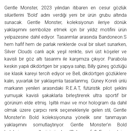
Gentle Monster, 2023 yılından itibaren en cesur gözlük
silüetlerini ‘Bold’ adını verdiği yeni bir ürün grubu altında
sunacak. Gentle Monster, koleksiyonun ileriye dönük
yaklaşımını sembolize etmek için bir yıldız motifini ürün
yelpazesine dahil ediyor. Tasarımlar arasında Bandoneon.S
hem hafif hem de parlak renklerde oval bir siluet sunarken,
Silver Clouds canlı açık yeşil renkte, sivri üst köşeler ve
kavisli bir göz altı tasarımı ile karşımıza çıkıyor. Parabola
keskin yapılı dikdörtgen bir yapıya sahip; Billy güneş gözlüğü
ise klasik kareyi tercih ediyor ve Bell, dikdörtgen gözlüklere
kalın, yuvarlak bir yaklaşımla tasarlanmış. Güney Koreli ünlü
markanın yenileri arasındaki R.E.A.T, fütüristik pilot şeklini
yumuşak kavisli şakaklarla birleştirerek ultra sportif bir
görünüm elde etmiş. Işıltılı mavi ve mor hologram da dahil
olmak üzere çarpıcı renk seçenekleriyle gelen stil, Gentle
Monster’ın Bold koleksiyonuna yönelik sınır tanımayan
yaklaşımını somutlaştırıyor. Gentle Monster’ın Bold