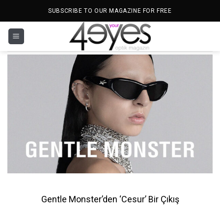
İçeriğe
SUBSCRIBE TO OUR MAGAZINE FOR FREE
atla
Gentle Monster’den ‘Cesur’ Bir Çıkış