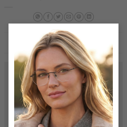
×
Bir yanıt yazın
E-posta adresiniz yayınlanmayacak.
Gerekli alanlar
*
ile işaretlenmişlerdir
Yorum
*