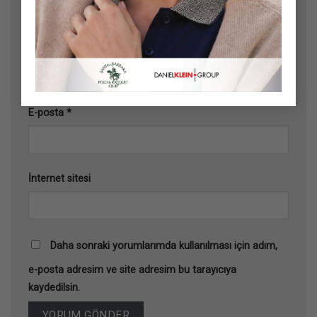
Ad
*
E-posta
*
İnternet sitesi
Daha sonraki yorumlarımda kullanılması için adım,
e-posta adresim ve site adresim bu tarayıcıya
kaydedilsin.