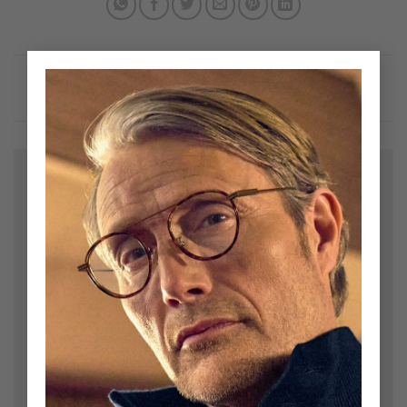
×
Bir yanıt yazın
E-posta adresiniz yayınlanmayacak.
Gerekli alanlar
*
ile işaretlenmişlerdir
Yorum
*