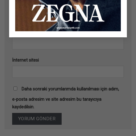
Ad
*
E-posta
*
İnternet sitesi
Daha sonraki yorumlarımda kullanılması için adım,
e-posta adresim ve site adresim bu tarayıcıya
kaydedilsin.