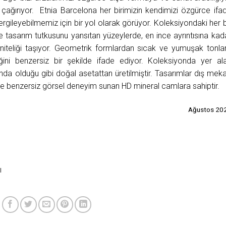
çağırıyor. Etnia Barcelona her birimizin kendimizi özgürce ifa
gileyebilmemiz için bir yol olarak görüyor. Koleksiyondaki her b
e tasarım tutkusunu yansıtan yüzeylerde, en ince ayrıntısına kad
 niteliği taşıyor. Geometrik formlardan sıcak ve yumuşak tonla
ğini benzersiz bir şekilde ifade ediyor. Koleksiyonda yer al
nda olduğu gibi doğal asetattan üretilmiştir. Tasarımlar dış mek
k ile benzersiz görsel deneyim sunan HD mineral camlara sahiptir.
Ağustos 20
ı