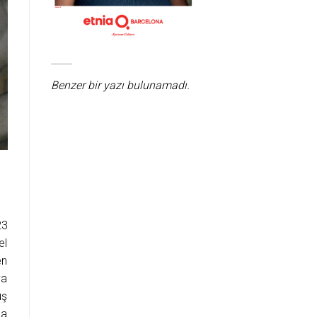
Benzer bir yazı bulunamadı.
23
el
en
ya
uş
la