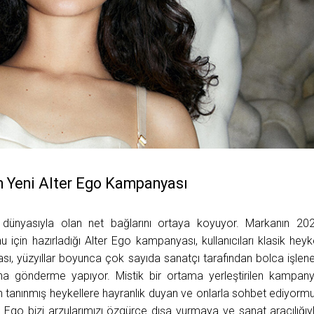
n Yeni Alter Ego Kampanyası
dünyasıyla olan net bağlarını ortaya koyuyor. Markanın 20
için hazırladığı Alter Ego kampanyası, kullanıcıları klasik heyk
ı, yüzyıllar boyunca çok sayıda sanatçı tarafından bolca işlen
suna gönderme yapıyor. Mistik bir ortama yerleştirilen kampan
den tanınmış heykellere hayranlık duyan ve onlarla sohbet ediyorm
r Ego bizi arzularımızı özgürce dışa vurmaya ve sanat aracılığıy