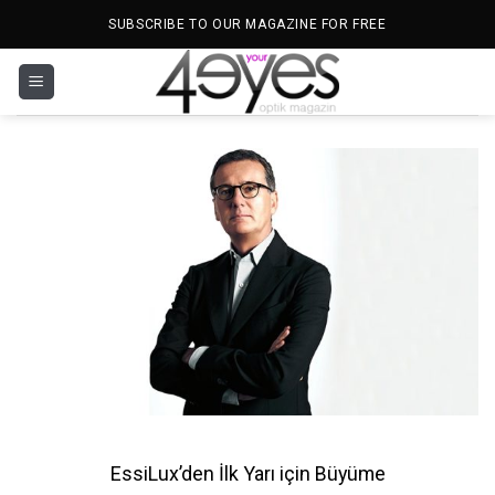
İçeriğe
SUBSCRIBE TO OUR MAGAZINE FOR FREE
atla
EssiLux’den İlk Yarı için Büyüme