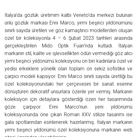
İtalya’da gözlük üretimim kalbi Veneto’da merkezi bulunan
ünlü gözlük markası Enni Marco, yirmi beşinci yıldönümünü
sınırlı sayıda üretilen ve göz kamaştırıcı modellerden oluşan
özel bir koleksiyonla 4 – 6 Şubat 2023 tarihleri arasında
gerçekleştirilen Mido Optik Fuarı’nda kutladı. İtalyan
markanın stil, kalite ve işlevsellikten ödün vermediği göz alıcı
yirmi beşinci yıldönümü koleksiyonu on biri kadınlara özel ve
yedisi erkeklere yönelik olan toplam on sekiz sofistike ve
çarpıcı modeli kapsıyor. Enni Marco sınırlı sayıda ürettiği bu
özel koleksiyonundaki her çerçevesini bir sanat eserine
dönüştüren dekoratif unsurlara özenle yer vermiş. Markanın
koleksiyon için detaylara gösterdiği özen her tasarımında
göze çarpıyor. Enni Marco’nun yeni yıldönümü
koleksiyonunda öne çıkan Roman XXV stilize tasarımı ise
gala spotlarından esinlenerek hazırlanmış. İtalyan markanın
yirmi beşinci yıldönümü özel koleksiyonuna markanın web