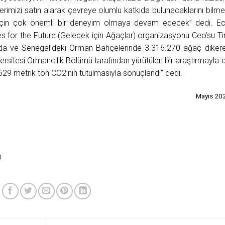
lerimizi satın alarak çevreye olumlu katkıda bulunacaklarını bilme
miz için çok önemli bir deneyim olmaya devam edecek” dedi. E
ees for the Future (Gelecek için Ağaçlar) organizasyonu Ceo’su T
n’da ve Senegal’deki Orman Bahçelerinde 3.316.270 ağaç diker
iversitesi Ormancılık Bölümü tarafından yürütülen bir araştırmayla 
629 metrik ton CO2’nin tutulmasıyla sonuçlandı” dedi.
Mayıs 20
ı