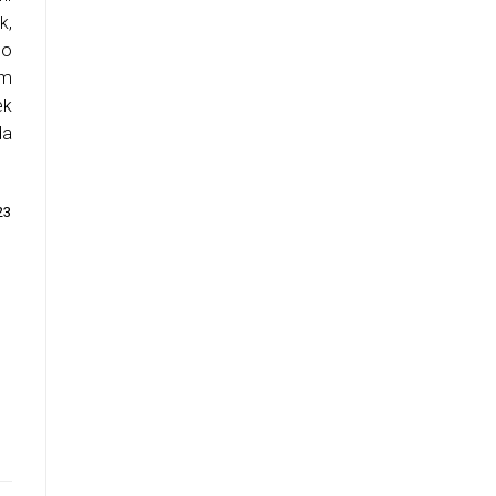
k,
co
im
ek
da
23