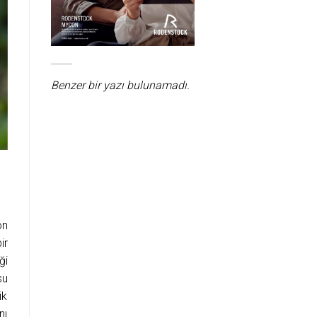
Benzer bir yazı bulunamadı.
on
ir
ği
su
ik
nı