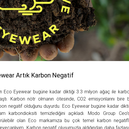
wear Artık Karbon Negatif
n Eco Eyewear bugüne kadar diktiği 3.3 milyon ağaç ile karb
aştı. Karbon nötr olmanın ötesinde, CO2 emisyonlarını bire b
bon negatif olduğunu duyurdu. Eco Eyewear bugüne kadar dikti
am karbondioksiti temizlediğini açıkladı. Modo Group Ceo’
ürülebilir olan Eco markamıza bu çok temel karbon negatifl
eyecanlıyım. Karbon negatif oluşumuzla aldığından daha fazlası