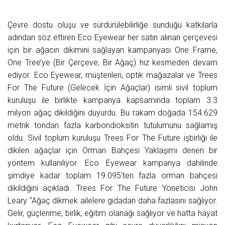
Çevre dostu oluşu ve sürdürülebilirliğe sunduğu katkılarla
adından söz ettiren Eco Eyewear her satın alınan çerçevesi
için bir ağacın dikimini sağlayan kampanyası One Frame,
One Tree’ye (Bir Çerçeve, Bir Ağaç) hız kesmeden devam
ediyor. Eco Eyewear, müşterileri, optik mağazalar ve Trees
For The Future (Gelecek İçin Ağaçlar) isimli sivil toplum
kuruluşu ile birlikte kampanya kapsamında toplam 3.3
milyon ağaç dikildiğini duyurdu. Bu rakam doğada 154.629
metrik tondan fazla karbondioksitin tutulumunu sağlamış
oldu. Sivil toplum kuruluşu Trees For The Future işbirliği ile
dikilen ağaçlar için Orman Bahçesi Yaklaşımı denen bir
yöntem kullanılıyor. Eco Eyewear kampanya dahilinde
şimdiye kadar toplam 19.095’ten fazla orman bahçesi
dikildiğini açıkladı. Trees For The Future Yöneticisi John
Leary “Ağaç dikmek ailelere gıdadan daha fazlasını sağlıyor.
Gelir, güçlenme, birlik, eğitim olanağı sağlıyor ve hatta hayat