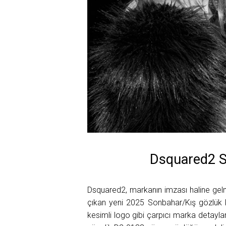
Dsquared2 So
Dsquared2, markanın imzası haline gelm
çıkan yeni 2025 Sonbahar/Kış gözlük
kesimli logo gibi çarpıcı marka detayla