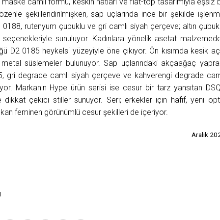
aske camlı formu, keskin hatları ve flat-top tasarımıyla eşsiz b
özenle şekillendirilmişken, sap uçlarında ince bir şekilde işlenm
0188, rutenyum çubuklu ve gri camlı siyah çerçeve; altın çubuk
seçenekleriyle sunuluyor. Kadınlara yönelik asetat malzemed
ğü D2 0185 heykelsi yüzeyiyle öne çıkıyor. Ön kısımda kesik aç
i metal süslemeler bulunuyor. Sap uçlarındaki akçaağaç yapra
5, gri degrade camlı siyah çerçeve ve kahverengi degrade cam
yor. Markanın Hype ürün serisi ise cesur bir tarz yansıtan DS
dikkat çekici stiller sunuyor. Seri; erkekler için hafif, yeni opt
kan feminen görünümlü cesur şekilleri de içeriyor.
Aralık 20
ı