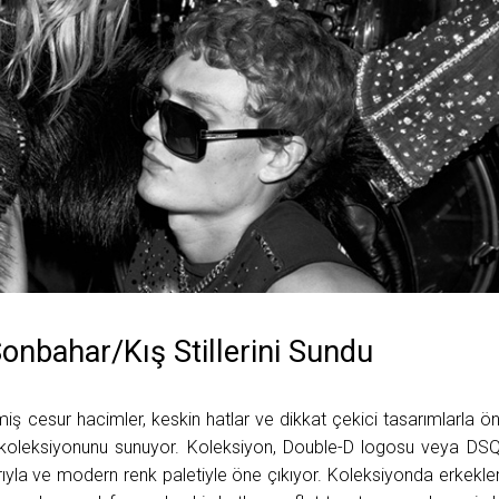
nbahar/Kış Stillerini Sundu
iş cesur hacimler, keskin hatlar ve dikkat çekici tasarımlarla ö
 koleksiyonunu sunuyor. Koleksiyon, Double-D logosu veya DS
rıyla ve modern renk paletiyle öne çıkıyor. Koleksiyonda erkekle