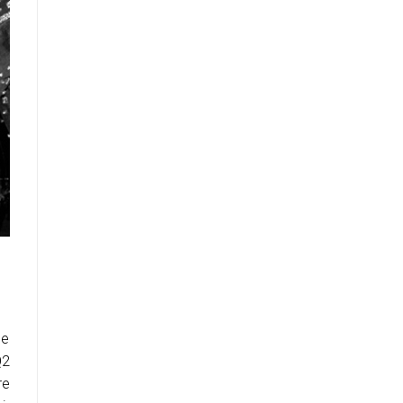
ne
Q2
re