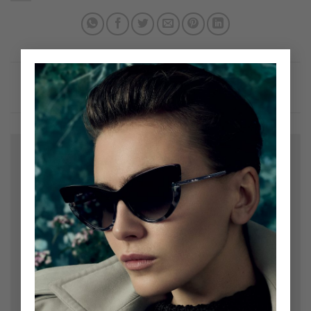
×
Bir yanıt yazın
E-posta adresiniz yayınlanmayacak.
Gerekli alanlar
*
ile işaretlenmişlerdir
Yorum
*