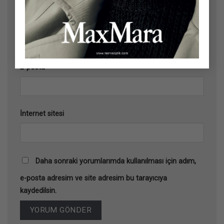
Ad
*
E-posta
*
İnternet sitesi
Daha sonraki yorumlarımda kullanılması için adım,
e-posta adresim ve site adresim bu tarayıcıya
kaydedilsin.