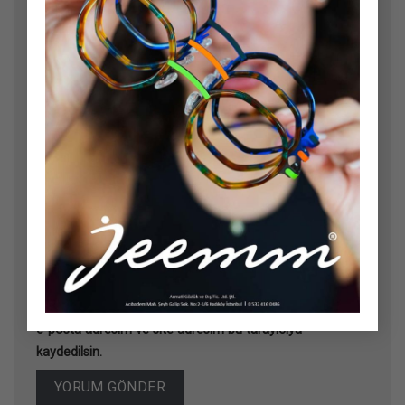
Ad
*
E-posta
*
İnternet sitesi
Daha sonraki yorumlarımda kullanılması için adım,
e-posta adresim ve site adresim bu tarayıcıya
kaydedilsin.