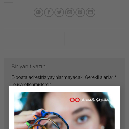
Bir yanıt yazın
E-posta adresiniz yayınlanmayacak.
Gerekli alanlar
*
ile işaretlenmişlerdir
×
Yorum
*