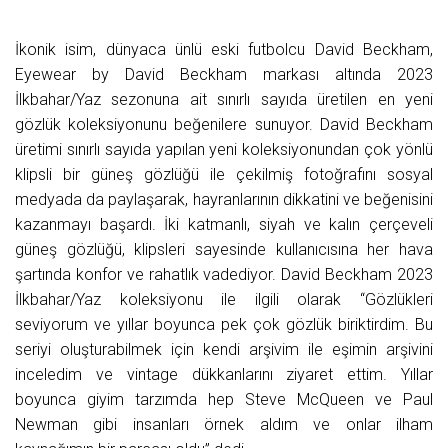
İkonik isim, dünyaca ünlü eski futbolcu David Beckham,
Eyewear by David Beckham markası altında 2023
İlkbahar/Yaz sezonuna ait sınırlı sayıda üretilen en yeni
gözlük koleksiyonunu beğenilere sunuyor. David Beckham
üretimi sınırlı sayıda yapılan yeni koleksiyonundan çok yönlü
klipsli bir güneş gözlüğü ile çekilmiş fotoğrafını sosyal
medyada da paylaşarak, hayranlarının dikkatini ve beğenisini
kazanmayı başardı. İki katmanlı, siyah ve kalın çerçeveli
güneş gözlüğü, klipsleri sayesinde kullanıcısına her hava
şartında konfor ve rahatlık vadediyor. David Beckham 2023
İlkbahar/Yaz koleksiyonu ile ilgili olarak “Gözlükleri
seviyorum ve yıllar boyunca pek çok gözlük biriktirdim. Bu
seriyi oluşturabilmek için kendi arşivim ile eşimin arşivini
inceledim ve vintage dükkanlarını ziyaret ettim. Yıllar
boyunca giyim tarzımda hep Steve McQueen ve Paul
Newman gibi insanları örnek aldım ve onlar ilham