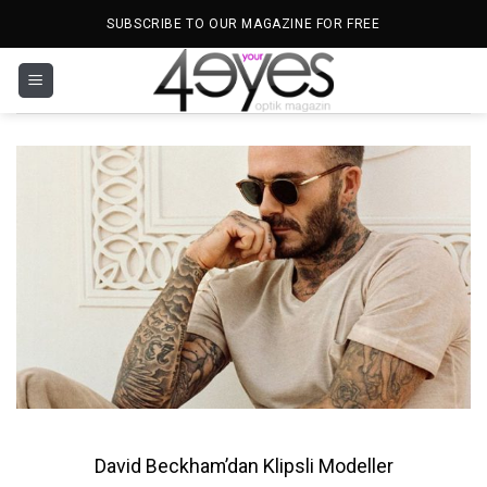
İçeriğe
SUBSCRIBE TO OUR MAGAZINE FOR FREE
atla
David Beckham’dan Klipsli Modeller