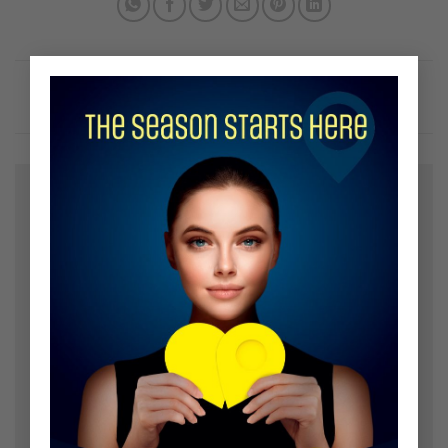
×
Bir yanıt yazın
E-posta adresiniz yayınlanmayacak.
Gerekli alanlar
*
ile işaretlenmişlerdir
Yorum
*