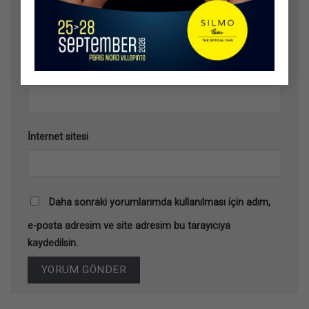
Ad
*
E-posta
*
İnternet sitesi
Daha sonraki yorumlarımda kullanılması için adım,
e-posta adresim ve site adresim bu tarayıcıya
kaydedilsin.