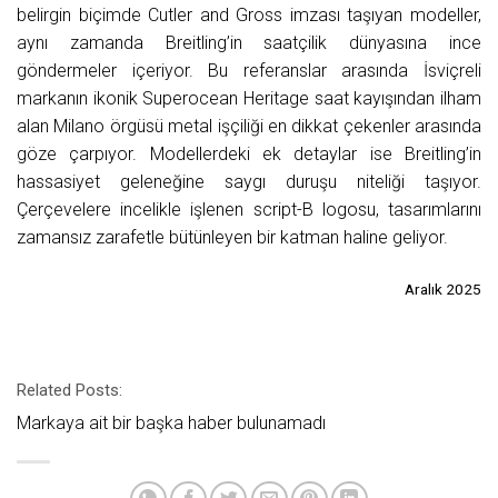
belirgin biçimde Cutler and Gross imzası taşıyan modeller,
aynı zamanda Breitling’in saatçilik dünyasına ince
göndermeler içeriyor. Bu referanslar arasında İsviçreli
markanın ikonik Superocean Heritage saat kayışından ilham
alan Milano örgüsü metal işçiliği en dikkat çekenler arasında
göze çarpıyor. Modellerdeki ek detaylar ise Breitling’in
hassasiyet geleneğine saygı duruşu niteliği taşıyor.
Çerçevelere incelikle işlenen script-B logosu, tasarımlarını
zamansız zarafetle bütünleyen bir katman haline geliyor.
Aralık 2025
Related Posts:
Markaya ait bir başka haber bulunamadı