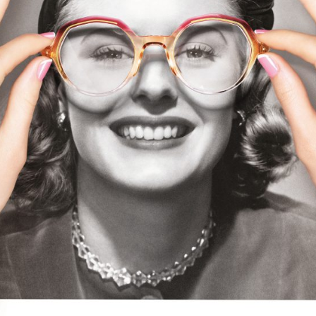
Eylül 20
ı
.
Gerekli alanlar
*
ile işaretlenmişlerdir