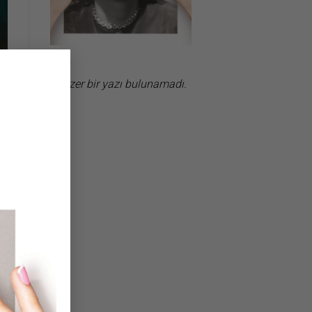
×
Benzer bir yazı bulunamadı.
la
ak
an
la