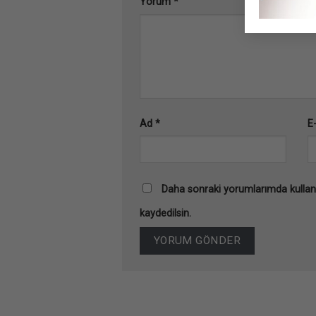
Yorum
*
Ad
*
E
Daha sonraki yorumlarımda kullanı
kaydedilsin.