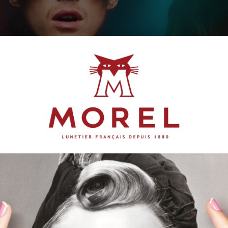
nd Gross ‘After Party’i Sunar
 son koleksiyonu sıra dışı, sınır tanımayan bir moda anlayışıy
sıtıyor. Tasarım ekibi, kulüp sahnelerini ve alacakaranlık sok
neş gözlüğü olmak üzere 14 stilde canlı ve sıcak tonlardan oluş
rka her stilin kendine özgü ve ikonik olmasını sağlamak amacıy
amlardan ve ayırt edici detaylardan yararlanıyor.