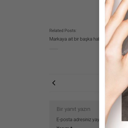
Related Posts:
Markaya ait bir başka haber bulunamad
Bir yanıt yazın
E-posta adresiniz yayınlanmayacak