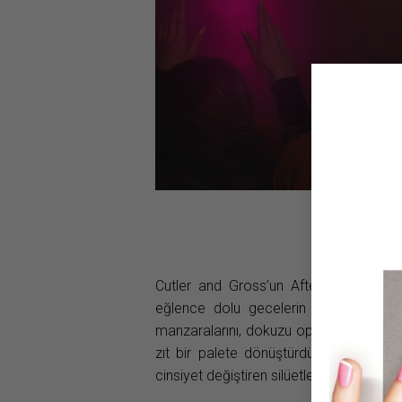
Cutler a
Cutler and Gross’un After Party isimli
eğlence dolu gecelerin ruh halini yan
manzaralarını, dokuzu optik ve beşi gü
zıt bir palete dönüştürdü. İngiliz ma
cinsiyet değiştiren silüetlerden, cesur c