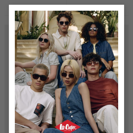
×
Bir yanıt yazın
E-posta adresiniz yayınlanmayacak.
Gerekli alanlar
*
ile işaretlenmişlerdir
Yorum
*
Ad
*