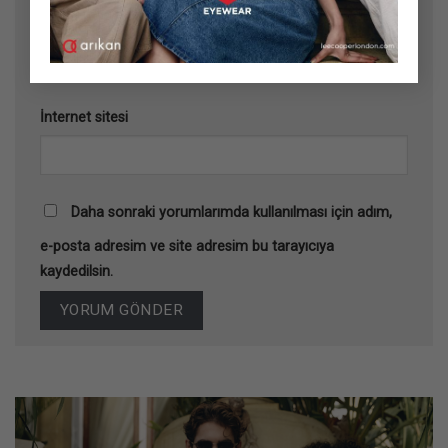
E-posta
*
İnternet sitesi
Daha sonraki yorumlarımda kullanılması için adım,
e-posta adresim ve site adresim bu tarayıcıya
kaydedilsin.