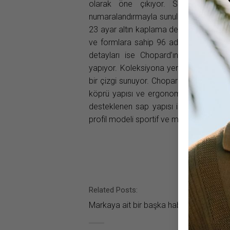
olarak öne çıkıyor. Sadece 499 a
numaralandırmayla sunuluyor. Chopard’ı
23 ayar altın kaplama detaylarla dikkat
ve formlara sahip 96 adet zirkonya taş
detayları ise Chopard’ın ikonik müc
yapıyor. Koleksiyona yeni katılan diğ
bir çizgi sunuyor. Chopard’ın Classic R
köprü yapısı ve ergonomik burun pedle
desteklenen sap yapısı ise koleksiyon
profil modeli sportif ve modern bir kara
Related Posts:
Markaya ait bir başka haber bulunamad