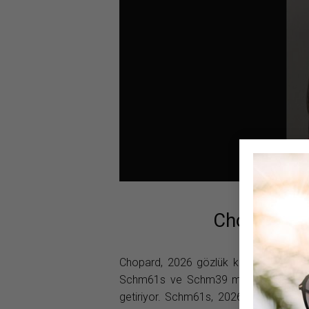
Chopard’da
Chopard, 2026 gözlük koleksiyonunu ik
Schm61s ve Schm39 modelleriyle mücev
getiriyor. Schm61s, 2026 Cannes Film F