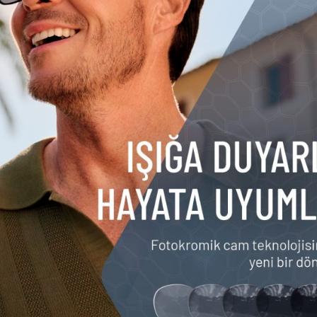
det üretilen modelin her örneği sap iç kısmındaki öz
n mücevher işçiliğinden ilham alan tasarım, geometrik ön yapı 
 çekiyor. Modelin ön bölümünde yer alan çiçekli motif, farklı kes
la zenginleştiriliyor. Cam çevresine yerleştirilen damla kesim t
evher koleksiyonlarında kullanılan elmas kesimlerine gönder
er model Schm39 ise yüzü saran çerçevesiz yapısıyla daha sport
acing koleksiyonundan ilham alan model; bronz tonlu camları, haf
riyle günlük kullanım konforuna odaklanıyor. Titanyum detaylar
un yüksek mekanik hassasiyet anlayışını yansıtırken, aerodinam
kterle buluşturuyor.
Mayıs 20
ı