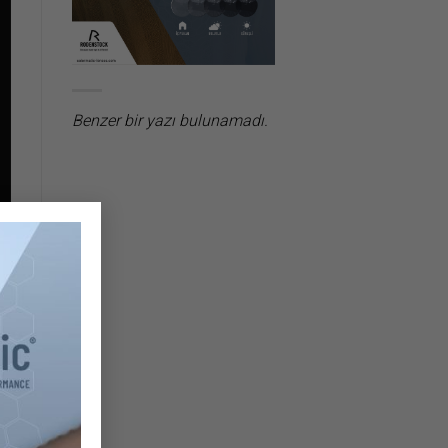
Benzer bir yazı bulunamadı.
×
da
ya
ğü