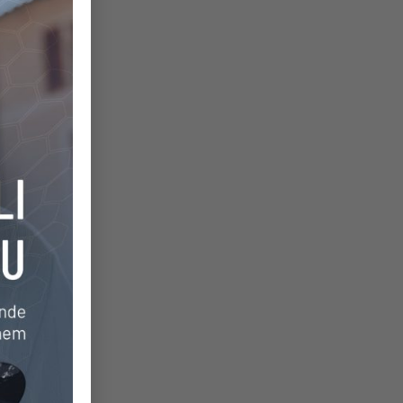
el
ve
im
aş
me
if
if
la
ik
26