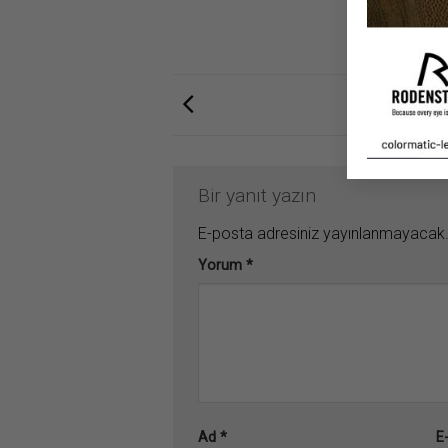
Bir yanıt yazın
E-posta adresiniz yayınlanmayacak
Yorum
*
Ad
*
E