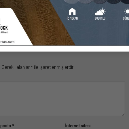
.
Gerekli alanlar
*
ile işaretlenmişlerdir
-posta
*
İnternet sitesi