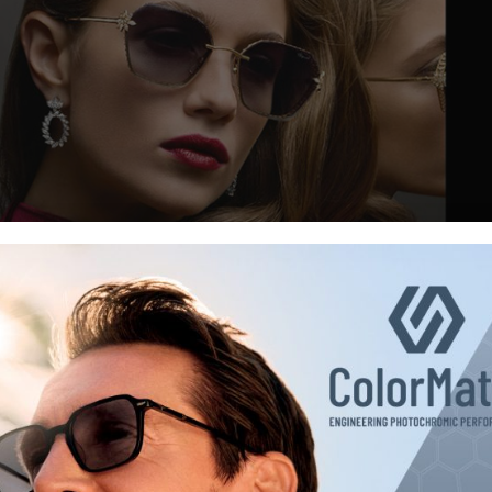
n İki Yeni Premium Tasarım
i yeni güneş gözlüğü modeliyle genişletti. Marka, yeni sezon
her işçiliği ve performans odaklı tasarım anlayışını bir ara
estivali için hazırlanan sınırlı üretim ‘Red Carpet’ güneş gözlü