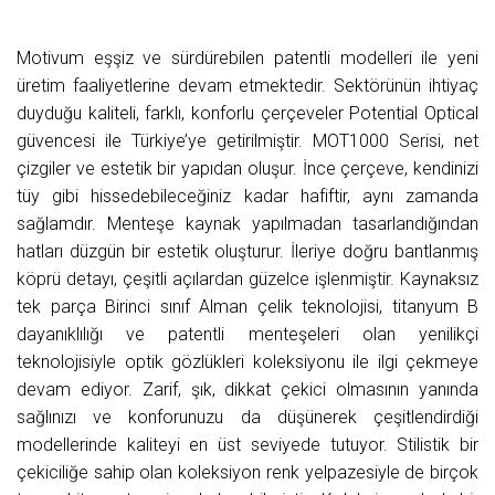
Motivum eşşiz ve sürdürebilen patentli modelleri ile yeni
üretim faaliyetlerine devam etmektedir. Sektörünün ihtiyaç
duyduğu kaliteli, farklı, konforlu çerçeveler Potential Optical
güvencesi ile Türkiye’ye getirilmiştir. MOT1000 Serisi, net
çizgiler ve estetik bir yapıdan oluşur. İnce çerçeve, kendinizi
tüy gibi hissedebileceğiniz kadar hafiftir, aynı zamanda
sağlamdır. Menteşe kaynak yapılmadan tasarlandığından
hatları düzgün bir estetik oluşturur. İleriye doğru bantlanmış
köprü detayı, çeşitli açılardan güzelce işlenmiştir. Kaynaksız
tek parça Birinci sınıf Alman çelik teknolojisi, titanyum B
dayanıklılığı ve patentli menteşeleri olan yenilikçi
teknolojisiyle optik gözlükleri koleksiyonu ile ilgi çekmeye
devam ediyor. Zarif, şık, dikkat çekici olmasının yanında
sağlınızı ve konforunuzu da düşünerek çeşitlendirdiği
modellerinde kaliteyi en üst seviyede tutuyor. Stilistik bir
çekiciliğe sahip olan koleksiyon renk yelpazesiyle de birçok