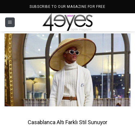
İçeriğe
SUBSCRIBE TO OUR MAGAZINE FOR FREE
atla
Casablanca Altı Farklı Stil Sunuyor