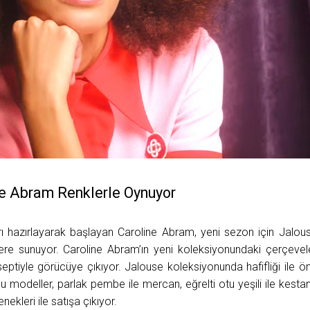
ne Abram Renklerle Oynuyor
 hazırlayarak başlayan Caroline Abram, yeni sezon için Jalou
ilere sunuyor. Caroline Abram’ın yeni koleksiyonundaki çerçevel
nseptiyle görücüye çıkıyor. Jalouse koleksiyonunda hafifliği ile ö
u modeller, parlak pembe ile mercan, eğrelti otu yeşili ile kesta
ekleri ile satışa çıkıyor.