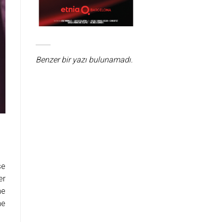
Benzer bir yazı bulunamadı.
se
er
ne
ne