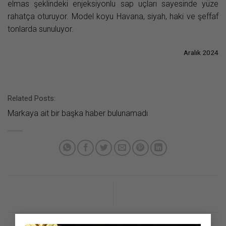
elmas şeklindeki enjeksiyonlu sap uçları sayesinde yüze
rahatça oturuyor. Model koyu Havana, siyah, haki ve şeffaf
tonlarda sunuluyor.
Aralık 2024
Related Posts:
Markaya ait bir başka haber bulunamadı
×