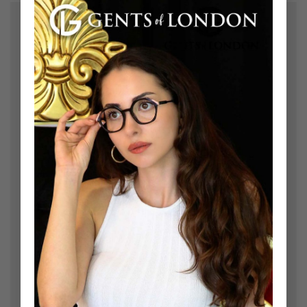
Bir yanıt yazın
E-posta adresiniz yayınlanmayacak.
Gerekli alanlar
*
ile işaretlenmişlerdir
Yorum
*
Ad
*
E-posta
*