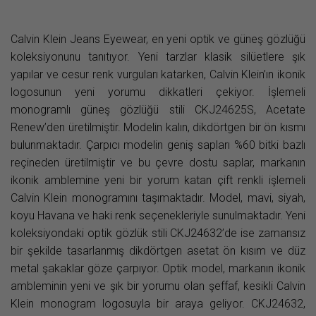
Calvin Klein Jeans Eyewear, en yeni optik ve güneş gözlüğü
koleksiyonunu tanıtıyor. Yeni tarzlar klasik silüetlere şık
yapılar ve cesur renk vurguları katarken, Calvin Klein’ın ikonik
logosunun yeni yorumu dikkatleri çekiyor. İşlemeli
monogramlı güneş gözlüğü stili CKJ24625S, Acetate
Renew’den üretilmiştir. Modelin kalın, dikdörtgen bir ön kısmı
bulunmaktadır. Çarpıcı modelin geniş sapları %60 bitki bazlı
reçineden üretilmiştir ve bu çevre dostu saplar, markanın
ikonik amblemine yeni bir yorum katan çift renkli işlemeli
Calvin Klein monogramını taşımaktadır. Model, mavi, siyah,
koyu Havana ve haki renk seçenekleriyle sunulmaktadır. Yeni
koleksiyondaki optik gözlük stili CKJ24632’de ise zamansız
bir şekilde tasarlanmış dikdörtgen asetat ön kısım ve düz
metal şakaklar göze çarpıyor. Optik model, markanın ikonik
ambleminin yeni ve şık bir yorumu olan şeffaf, kesikli Calvin
Klein monogram logosuyla bir araya geliyor. CKJ24632,