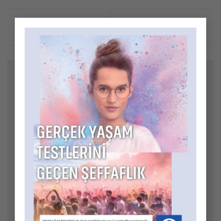
×
Bir yanıt yazın
E-posta adresiniz yayınlanmayacak.
Gerekli alanlar
*
ile işaretlenmişlerdir
Yorum
*
Ad
*