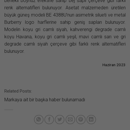
benekli boynuz efektine sahip bej saplı çerçeve gibi farklı
renk alternatifleri bulunuyor. Asetat malzemeden üretilen
büyük güneş modeli BE 4388U’nun asimetrik silueti ve metal
Burberry logo harflerine sahip geniş sapları bulunuyor.
Modelin koyu gri camlı siyah, kahverengi degrade camlı
koyu Havana, koyu gri camlı yeşil, mavi camlı sarı ve gri
degrade camlı siyah çerçeve gibi farklı renk alternatifleri
bulunuyor.
Haziran 2023
Related Posts:
Markaya ait bir başka haber bulunamadı