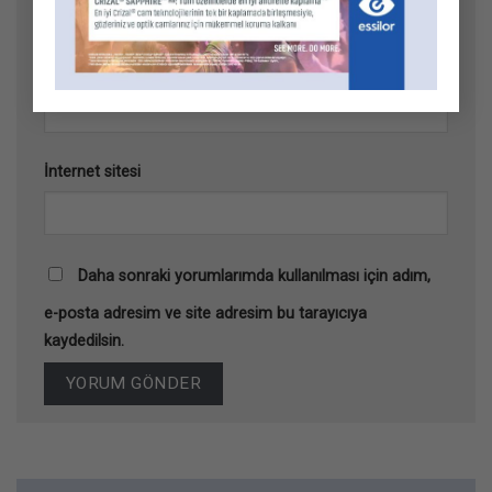
E-posta
*
İnternet sitesi
Daha sonraki yorumlarımda kullanılması için adım,
e-posta adresim ve site adresim bu tarayıcıya
kaydedilsin.