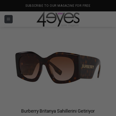
İçeriğe
SUBSCRIBE TO OUR MAGAZINE FOR FREE
atla
Burberry Britanya Sahillerini Getiriyor