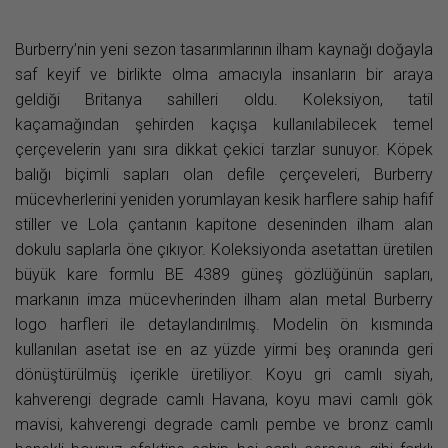
Burberry’nin yeni sezon tasarımlarının ilham kaynağı doğayla
saf keyif ve birlikte olma amacıyla insanların bir araya
geldiği Britanya sahilleri oldu. Koleksiyon, tatil
kaçamağından şehirden kaçışa kullanılabilecek temel
çerçevelerin yanı sıra dikkat çekici tarzlar sunuyor. Köpek
balığı biçimli sapları olan defile çerçeveleri, Burberry
mücevherlerini yeniden yorumlayan kesik harflere sahip hafif
stiller ve Lola çantanın kapitone deseninden ilham alan
dokulu saplarla öne çıkıyor. Koleksiyonda asetattan üretilen
büyük kare formlu BE 4389 güneş gözlüğünün sapları,
markanın imza mücevherinden ilham alan metal Burberry
logo harfleri ile detaylandırılmış. Modelin ön kısmında
kullanılan asetat ise en az yüzde yirmi beş oranında geri
dönüştürülmüş içerikle üretiliyor. Koyu gri camlı siyah,
kahverengi degrade camlı Havana, koyu mavi camlı gök
mavisi, kahverengi degrade camlı pembe ve bronz camlı